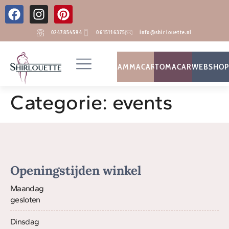
0247854594
0615116375
info@shirlouette.nl
MAMMACARE
STOMACARE
WEBSHO
Categorie:
events
MAMMACARE
STOMACARE
WEBSHO
Openingstijden winkel
Maandag
gesloten
Dinsdag